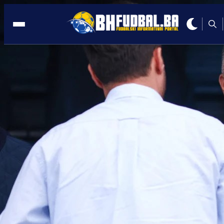
TRANSFER
18:51, 09.01.2026
Neočekivani odlazak sa Grbavice:
Najbolji igrač Želje napušta Plave!?
Autor:
Redakcija