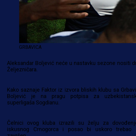
GRBAVICA
Aleksandar Boljević neće u nastavku sezone nositi d
Željezničara.
Kako saznaje Faktor iz izvora bliskih klubu sa Grbavi
Boljević je na pragu potpisa za uzbekistans
superligaša Sogdianu.
Čelnici ovog kluba izrazili su želju za dovođen
iskusnog Crnogorca i posao bi uskoro trebao b
završen.