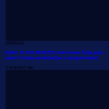
GRBAVICA
KAKO JE OVO MOGUĆE: Novi trener Želje prije
samo 10 dana predstavljen u drugom klubu!
3 sedmica 2 dan
A Selekcija
Lukić seli u Bundesligu? Dva