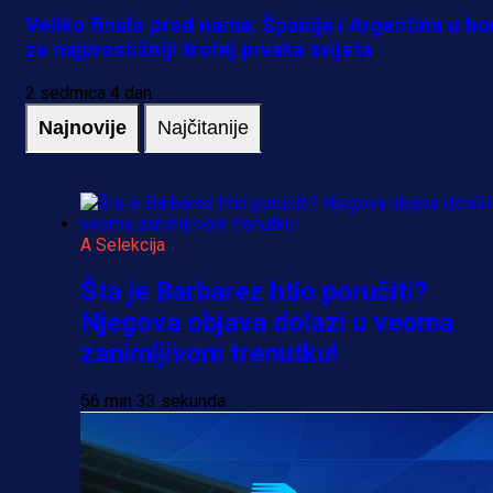
Veliko finale pred nama: Španija i Argentina u bo
za najprestižniji trofej prvaka svijeta
2 sedmica 4 dan
Najnovije
Najčitanije
A Selekcija
Šta je Barbarez htio poručiti?
Njegova objava dolazi u veoma
zanimljivom trenutku!
56 min 33 sekunda