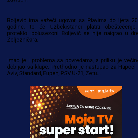
Boljević ima važeći ugovor sa Plavima do ljeta 20
godine, te će Uzbekistanci platiti obeštećenje
protekloj polusezoni Boljević se nije naigrao u dr
Željezničara.
Imao je i problema sa povredama, a priliku je veći
dobijao sa klupe. Prethodno je nastupao za Hapoel 
Aviv, Standard, Eupen, PSV U-21, Zetu...