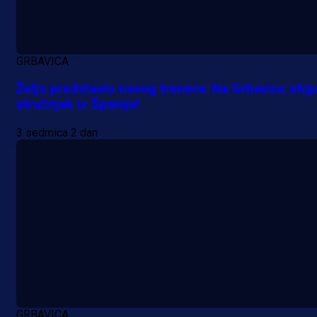
njemačka kluba krenula po bh.
reprezentativca!
1 dan 7 h
GRBAVICA
Željo predstavio novog trenera: Na Grbavicu stig
stručnjak iz Španije!
3 sedmica 2 dan
GRBAVICA