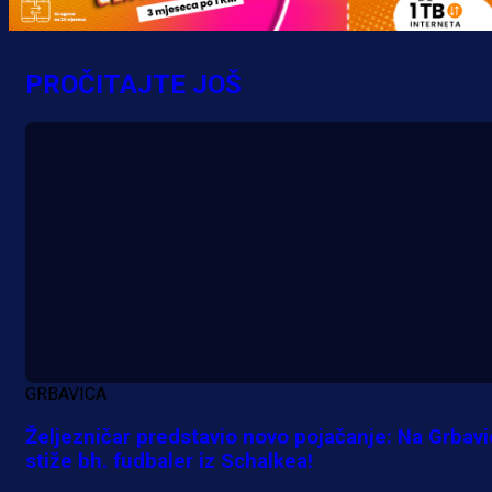
MrBit: Isprati kvalifikacije za elitn
evropska takmičenja i preuzmi
PROČITAJTE JOŠ
bonus dobrodošlice!
8 h 18 min
GRBAVICA
Željezničar predstavio novo pojačanje: Na Grbav
stiže bh. fudbaler iz Schalkea!