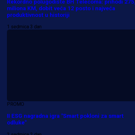
Rekordno polugodište BH Telecoma: prihodi 275
miliona KM, dobit veća 12 posto i najveća
produktivnost u historiji
1 sedmica 3 dan
PROMO
II ESG nagradna igra "Smart pokloni za smart
odluke"
2 sedmica 2 dan