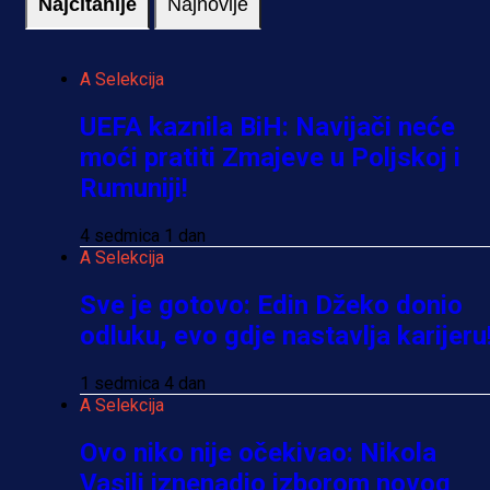
Najčitanije
Najnovije
A Selekcija
UEFA kaznila BiH: Navijači neće
moći pratiti Zmajeve u Poljskoj i
Rumuniji!
4 sedmica 1 dan
A Selekcija
Sve je gotovo: Edin Džeko donio
odluku, evo gdje nastavlja karijeru
1 sedmica 4 dan
A Selekcija
Ovo niko nije očekivao: Nikola
Vasilj iznenadio izborom novog