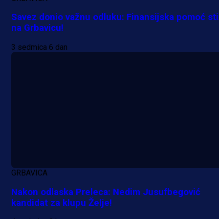
Savez donio važnu odluku: Finansijska pomoć st
na Grbavicu!
3 sedmica 6 dan
A Selekcija
GRBAVICA
Da li je selektor zadovoljan: Evo š
Nakon odlaska Preleca: Nedim Jusufbegović
je Barbarez rekao o transferu
kandidat za klupu Želje!
Alajbegovića u Juventus!