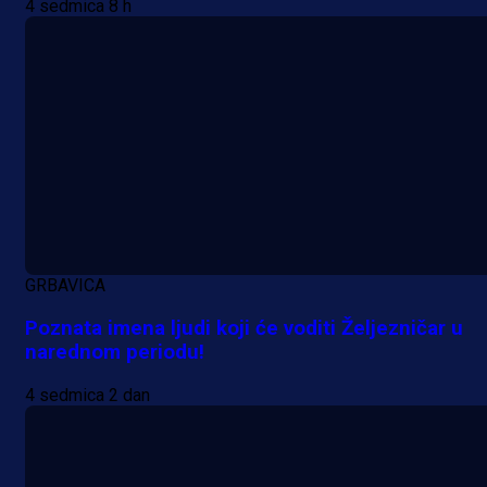
4 sedmica 8 h
1 dan 7 h
GRBAVICA
Poznata imena ljudi koji će voditi Željezničar u
narednom periodu!
4 sedmica 2 dan