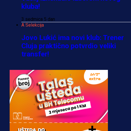
kluba!
3 sedmica 5 dan
A Selekcija
Jovo Lukić ima novi klub: Trener
Cluja praktično potvrdio veliki
transfer!
3 dan 1 h
A Selekcija
Stigla potvrda od predsjednika
kluba: Jovo Lukić uskoro pravi
transfer!?
3 sedmica 4 dan
A Selekcija