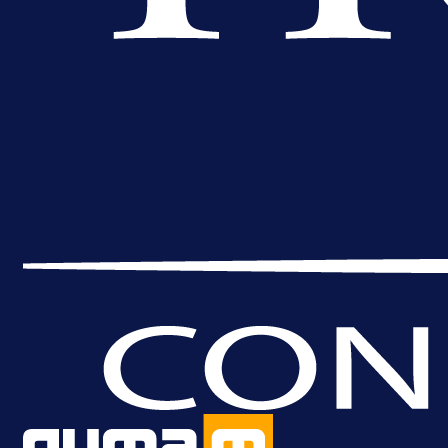
A Selekcija
Brat Kerima Alajbegovića pozvan 
reprezentaciju Njemačke!