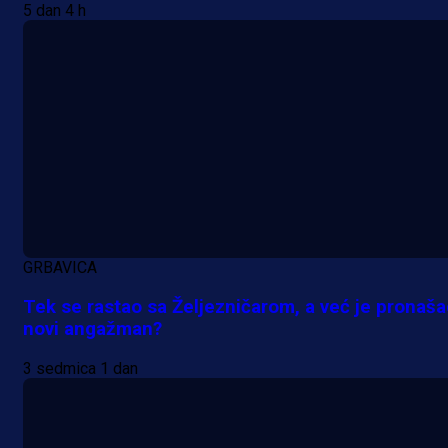
5 dan 4 h
GRBAVICA
Tek se rastao sa Željezničarom, a već je pronaš
novi angažman?
3 sedmica 1 dan