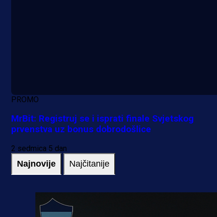
PROMO
MrBit: Registruj se i isprati finale Svjetskog
prvenstva uz bonus dobrodošlice
2 sedmica 5 dan
Najnovije
Najčitanije