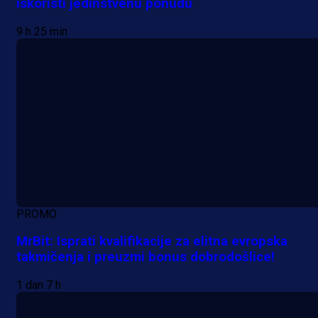
iskoristi jedinstvenu ponudu
9 h 25 min
PROMO
MrBit: Isprati kvalifikacije za elitna evropska
takmičenja i preuzmi bonus dobrodošlice!
1 dan 7 h