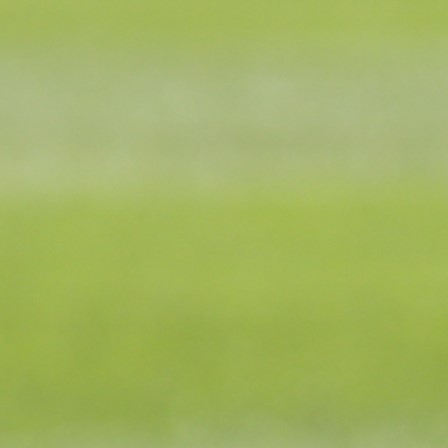
piše Sport1.
Veliko interesovanje za Zmaja je pokazao Espanyol
budući da je imao ugovor sa danskom ekipom do 20
godine, jasno je bilo da bi španski klub za njegove usl
morao platiti i određenu klauzulu.
Ipak, Brondby je tražio previše za standarde špan
ekipe, budući da nije želio pustiti Zmaja za sumu ma
od devet miliona eura, pa se na kraju zbog toga nije
realizovao posao.
Inače, gledajući novu sezonu i sva takmičenja, Tahiro
je za Brondby odigrao 19 utakmica, ali se nije us
upisati u listu strijelaca, dok je zabilježio samo je