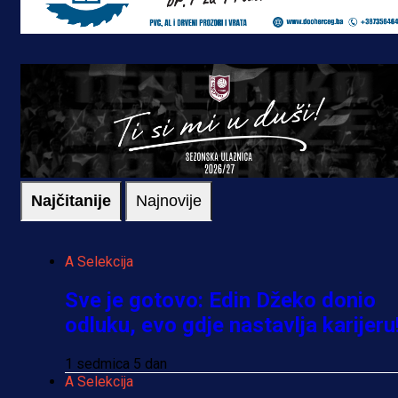
Najčitanije
Najnovije
A Selekcija
Sve je gotovo: Edin Džeko donio
odluku, evo gdje nastavlja karijeru
1 sedmica 5 dan
A Selekcija