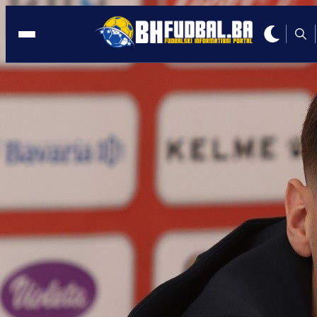
TRANSFER
10:14, 27.10.2025
Sve je bilo dogovoreno: Kako je Zmaju
propao milionski transfer?
Autor:
Redakcija