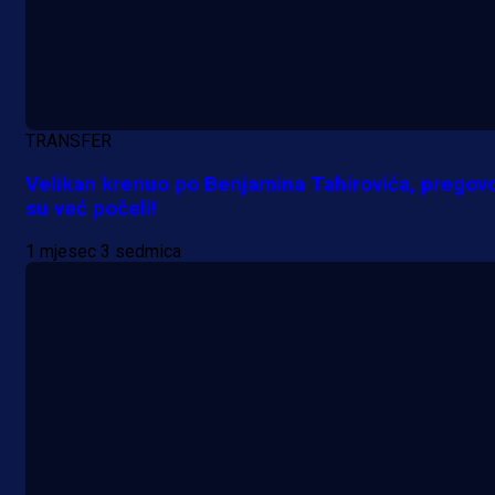
TRANSFER
Velikan krenuo po Benjamina Tahirovića, pregovo
su već počeli!
Promo vijesti
1 mjesec 3 sedmica
MrBit: Isprati kvalifikacije za elitn
evropska takmičenja i preuzmi
bonus dobrodošlice!
1 dan 7 h
Više vijesti