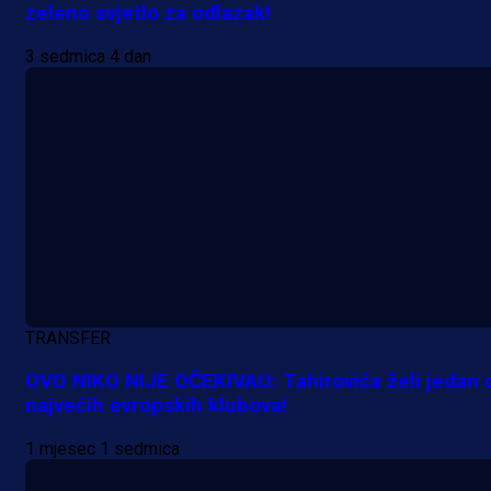
zeleno svjetlo za odlazak!
3 sedmica 4 dan
Promo vijesti
Počinje Premijer liga BiH: Pronađi
specijale i iskoristi jedinstvenu
TRANSFER
ponudu
OVO NIKO NIJE OČEKIVAO: Tahirovića želi jedan 
najvećih evropskih klubova!
9 h 25 min
1 mjesec 1 sedmica
A Selekcija