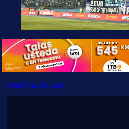
Premijer liga BiH
Grbavica se prisjetila Izeta Nanića
PROČITAJTE JOŠ
Manijaci razvili posebnu parolu!
22 min 41 sekunda