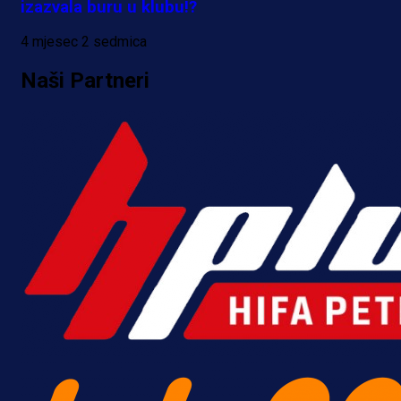
izazvala buru u klubu!?
4 mjesec 2 sedmica
Naši Partneri