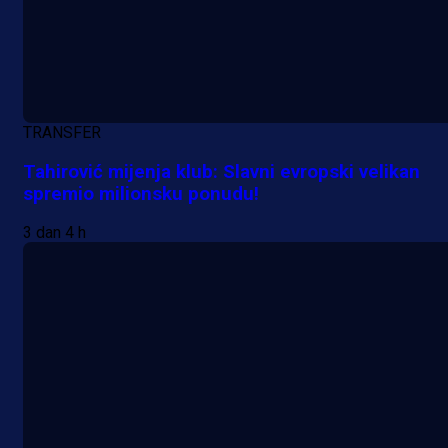
TRANSFER
Tahirović mijenja klub: Slavni evropski velikan
spremio milionsku ponudu!
3 dan 4 h
A Selekcija
Samed Baždar predstavljen u
novom klubu, nosit će kultni broj
devet!
3 h 32 min