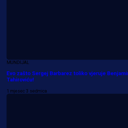
Šta je Barbarez htio poručiti?
Njegova objava dolazi u veoma
zanimljivom trenutku!
23 h 53 min
MUNDIJAL
Evo zašto Sergej Barbarez toliko vjeruje Benjam
Tahiroviću!
1 mjesec 3 sedmica