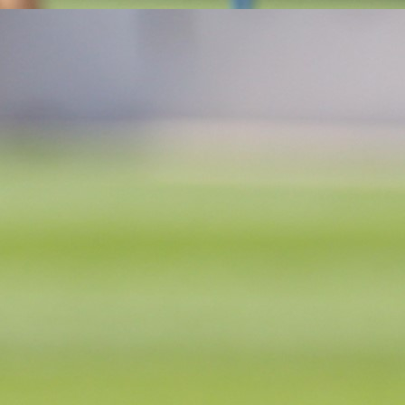
PONUDA ODBIJENA
Sada je i otkriveno zbog čega se nije realizo
transfer fudbalskog reprezentativca BiH u jednu
najjačih liga u Evropi.
Benjamin Tahirović, fudbalski reprezentativac BiH, lje
je mogao napustiti redove Brondbyja i otići u Espany
ali je transfer propao, a sada je poznato i zbog čega.
Tahirović je član Brondbyja od februara ove godine, pa
za samo jednu odigranu polusezonu u dresu dan
ekipe dobrim partijama skrenuo pažnju brojnih klub
na sebe i mogao je ljetos napustiti gore spomenuti t