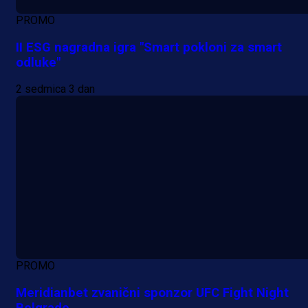
PROMO
II ESG nagradna igra "Smart pokloni za smart
odluke"
2 sedmica 3 dan
PROMO
Meridianbet zvanični sponzor UFC Fight Night
Belgrade